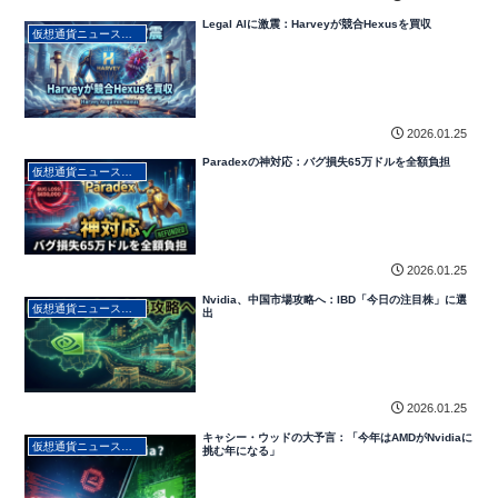
Legal AIに激震：Harveyが競合Hexusを買収
仮想通貨ニュース・最新動向
2026.01.25
Paradexの神対応：バグ損失65万ドルを全額負担
仮想通貨ニュース・最新動向
2026.01.25
Nvidia、中国市場攻略へ：IBD「今日の注目株」に選
仮想通貨ニュース・最新動向
出
2026.01.25
キャシー・ウッドの大予言：「今年はAMDがNvidiaに
仮想通貨ニュース・最新動向
挑む年になる」