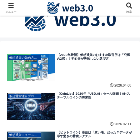
メニュー
検索
【2026年最新】仮想通貨のおすすめ取引所は「究極
仮想通貨の始め方・初心者向け
の2択」！初心者が失敗しない選び方
2026.04.08
【CoinList】2026年「USD.AI」セール詳細！AI×ス
仮想通貨注目プロジェクト・アルトコイン解説
テーブルコインの将来性
2026.02.11
【ビットコイン】暴落は「買い場」だった？データが
仮想通貨ニュース・最新動向
示す驚きの蓄積シグナル