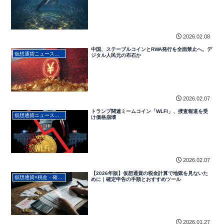
2026.02.08
中国、ステーブルコインとRWA発行を全面禁止へ。デ
仮想通貨ニュース・最新動向
ジタル人民元の布石か
2026.02.07
トランプ関連ミームコイン「WLFI」、捜査報道を受
仮想通貨ニュース・最新動向
け価格崩壊
2026.02.07
【2026年版】仮想通貨の税金計算で地獄を見ないた
仮想通貨×税金・確定申告対策
めに｜確定申告の手順とおすすめツール
2026.01.27