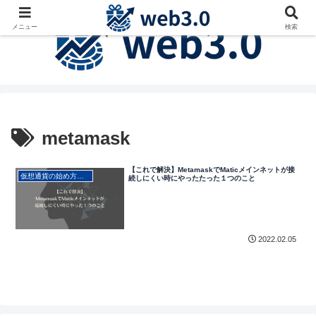
メニュー
検索
metamask
【これで解決】MetamaskでMaticメインネットが接
仮想通貨の始め方・初心者向け
続しにくい時にやったたった１つのこと
2022.02.05