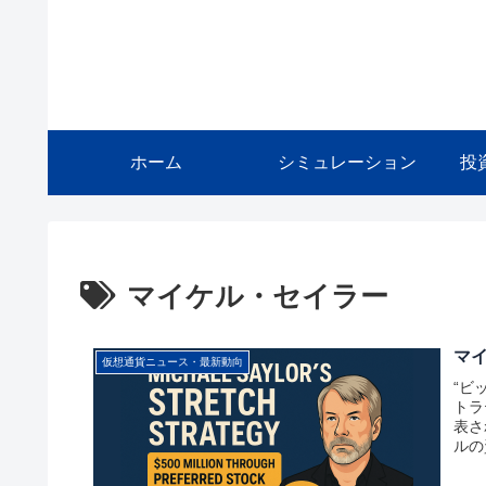
ホーム
シミュレーション
投
マイケル・セイラー
マイ
仮想通貨ニュース・最新動向
“ビ
トラ
表さ
ルの