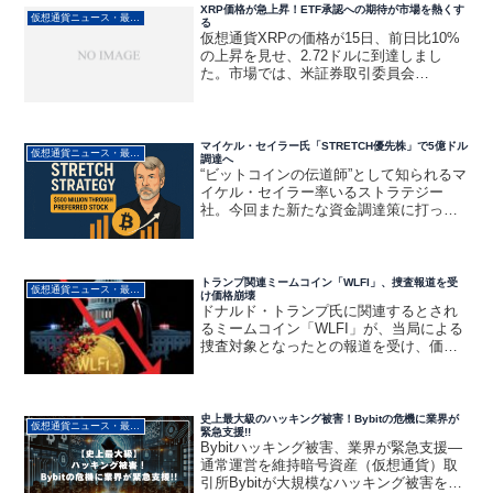
XRP価格が急上昇！ETF承認への期待が市場を熱くす
仮想通貨ニュース・最新動向
る
仮想通貨XRPの価格が15日、前日比10%
の上昇を見せ、2.72ドルに到達しまし
た。市場では、米証券取引委員会
（SEC）によるXRP現物ETFの承認期待
が高まっていることが、今回の急騰の背
景にあると考えられている模様。 SEC、
XRP現物E...
マイケル・セイラー氏「STRETCH優先株」で5億ドル
仮想通貨ニュース・最新動向
調達へ
“ビットコインの伝道師”として知られるマ
イケル・セイラー率いるストラテジー
社。今回また新たな資金調達策に打って
出ました。今回発表されたのは
「STRETCH」という新しいタイプの優先
株による5億ドルの資金調達です。この動
きは、単なる資金集めだ...
トランプ関連ミームコイン「WLFI」、捜査報道を受
仮想通貨ニュース・最新動向
け価格崩壊
ドナルド・トランプ氏に関連するとされ
るミームコイン「WLFI」が、当局による
捜査対象となったとの報道を受け、価格
が暴落しました。政治系ミームコインの
リスクが改めて浮き彫りになっていま
す。
史上最大級のハッキング被害！Bybitの危機に業界が
仮想通貨ニュース・最新動向
緊急支援!!
Bybitハッキング被害、業界が緊急支援—
通常運営を維持暗号資産（仮想通貨）取
引所Bybitが大規模なハッキング被害を受