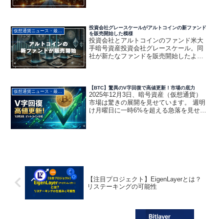
けたことはご存じの方も多いかと思いま
す。このような状況もあり業界各社が緊
急支援を実施しているようです。 バイナ
ンスは50...
投資会社グレースケールがアルトコインの新ファンド
仮想通貨ニュース・最新動向
を販売開始した模様
投資会社とアルトコインのファンド米大
手暗号資産投資会社グレースケール。同
社が新たなファンドを販売開始したよう
です。MakerDAOのガバナンストークン
「MKR」を対象としたファンドとのこ
と。同ファンドの特徴や対象となるトー
クンなど詳細につい...
【BTC】驚異のV字回復で高値更新！市場の底力
仮想通貨ニュース・最新動向
2025年12月3日、暗号資産（仮想通貨）
市場は驚きの展開を見せています。 週明
け月曜日に一時6%を超える急落を見せた
ビットコイン（BTC）。昨日ブログでも
状況分析について書きました。しかしな
がら、昨日から今日にかけてその下落分
を全て帳消し...
【注目プロジェクト】EigenLayerとは？
リステーキングの可能性