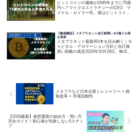
ビットコインの価格が2045年までに75億
円へ？マイクロストラテジーのCEO、マ
イケル・セイラー氏。彼はビットコイン
の価格が2045年までに最大75億円に達す
る可能性があると予測しました。この大
胆な見通しは、暗号資産市場において長
期的な成長...
【徹底解説】メタプラネット自己株買い＆5億ドル枠
仮想通貨ニュース・最新動向
を発表
メタプラネット最新IR2本を読み解く｜キ
ャピタル・アロケーション方針と自己株
買い戦略の真意2025年10月28日、株式会
社メタプラネット（証券コード：3350）
は、2本の重要なIRを同日に発表。今後の
経営・資本戦略を左右する重要なもので
す。...
メタプラなど日本企業トレジャリー × 税
制改革 × 市場流動性
【2026最新】仮想通貨の始め方・買い方
完全ガイド！初心者が失敗しない5ステッ
プ