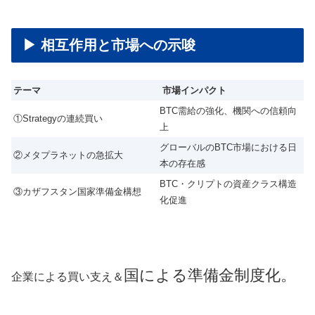
▶ 相互作用と市場への示唆
テーマ
市場インパクト
BTC需給の強化、機関への信頼向
①Strategyの連続買い
上
グローバルのBTC市場における日
②メタプラネットの急拡大
本の存在感
BTC・クリプトの資産クラス構造
③カザフスタン国家準備金構想
化促進
国による準備金制度化。
企業による買い支え＆