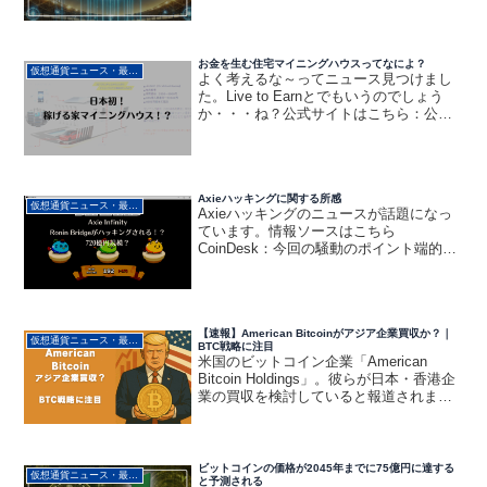
通貨サミット。そのサミットでトランプ
大統領とFIFA会長ジャンニ・インファン
ティーノ氏が「FIFAコイン」の発行計画
を正式に...
お金を生む住宅マイニングハウスってなによ？
仮想通貨ニュース・最新動向
よく考えるな～ってニュース見つけまし
た。Live to Earnとでもいうのでしょう
か・・・ね？公式サイトはこちら：公式
twitterはこちら：申し込み方法とかは詳細
は上記の公式サイトからご確認くださ
い。公式サイトによれば、 家の販売価格
は...
Axieハッキングに関する所感
仮想通貨ニュース・最新動向
Axieハッキングのニュースが話題になっ
ています。情報ソースはこちら
CoinDesk：今回の騒動のポイント端的に
要点をまとめると以下のような状況で
す。 過去最大規模の仮想通貨、暗号資産
のハッキングが起きた USDCとETHで計
6.25億ドル...
【速報】American Bitcoinがアジア企業買収か？｜
仮想通貨ニュース・最新動向
BTC戦略に注目
米国のビットコイン企業「American
Bitcoin Holdings」。彼らが日本・香港企
業の買収を検討していると報道されまし
た。トランプ大統領の子息らが関与する
この企業。彼らは、暗号資産を企業資産
とする新たな戦略モデルへと進化しよ
う...
ビットコインの価格が2045年までに75億円に達する
仮想通貨ニュース・最新動向
と予測される