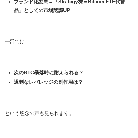
ブランド化効果→「Strategy株＝Bitcoin ETF代替
品」としての市場認識UP
一部では、
次のBTC暴落時に耐えられる？
過剰なレバレッジの副作用は？
という懸念の声も見られます。