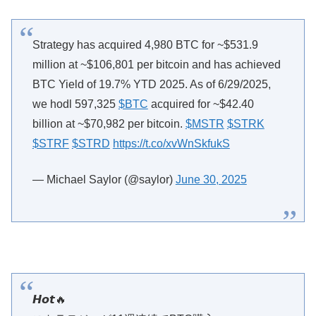
Strategy has acquired 4,980 BTC for ~$531.9
million at ~$106,801 per bitcoin and has achieved
BTC Yield of 19.7% YTD 2025. As of 6/29/2025,
we hodl 597,325
$BTC
acquired for ~$42.40
billion at ~$70,982 per bitcoin.
$MSTR
$STRK
$STRF
$STRD
https://t.co/xvWnSkfukS
— Michael Saylor (@saylor)
June 30, 2025
𝙃𝙤𝙩🔥