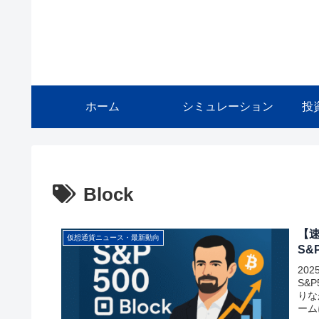
ホーム
シミュレーション
投
Block
【速
仮想通貨ニュース・最新動向
S&
20
S&
りな
ーム