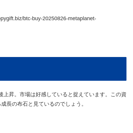
pygift.biz/btc-buy-20250826-metaplanet-
後上昇。市場は好感していると捉えています。この資
る成長の布石と見ているのでしょう。