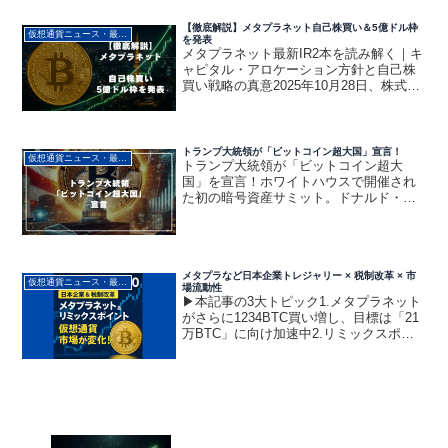
LUNA暴落シ...
【徹底解説】メタプラネット自己株買い＆5億ドル枠
仮想通貨ニュース・最新動向
を発表
メタプラネット最新IR2本を読み解く｜キ
ャピタル・アロケーション方針と自己株
買い戦略の真意2025年10月28日、株式会
社メタプラネット（証券コード：3350）
は、2本の重要なIRを同日に発表。今後の
経営・資本戦略を左右する重要なもので
す。...
トランプ大統領が「ビットコイン超大国」宣言！
仮想通貨ニュース・最新動向
トランプ大統領が「ビットコイン超大
国」を宣言！ホワイトハウスで開催され
た初の暗号資産サミット。ドナルド・ト
ランプ大統領は暗号資産への支持を強く
表明しました。またアメリカを「ビット
コイン超大国（Bitcoin superpower）」に
する計...
メタプラなど日本企業トレジャリー × 税制改革 × 市
仮想通貨ニュース・最新動向
場流動性
▶本記事の3大トピック1.メタプラネット
がさらに1234BTC買い増し、目標は「21
万BTC」に向け加速中2.リミックスポイ
ントがWeb3体制を強化、CEOのSNS発
信で戦略鮮明に3.日本政府・与党が暗号
資産の税制改革を本格検討、年内に20...