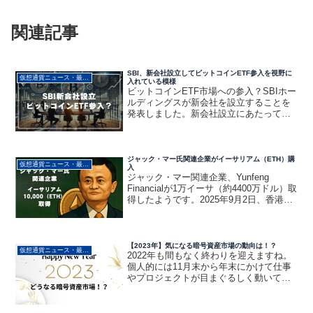
関連記事
SBI、新会社設立してビットコインETF参入を視野に
仮想通貨ニュース・最新動向
入れている模様
ビットコインETF市場への参入？SBIホー
ルディングスが新会社を設立することを
発表しました。新会社設立にあたっての
提携先は米資産運用大手フランクリン・
テンプルトンという会社のようです。こ
の動きはビットコインETF市場への参入
準備と見られてい...
ジャック・マー氏関連企業がイーサリアム（ETH）購
仮想通貨ニュース・最新動向
入
ジャック・マー関連企業、Yunfeng
Financialが1万イーサ（約4400万ドル）取
得したようです。2025年9月2日、香港上
場のフィンテック企業Yunfeng Financial
Groupが自社のキャッシュリザーブを活用
し、約1...
【2023年】気になる暗号資産市場の動向は！？
仮想通貨ニュース・最新動向
2022年も間もなく終わりを迎えますね。
個人的には11月末から年末にかけて仕事
やプロジェクトが目まぐるしく動いてお
かげさまでめちゃくちゃ忙しい状況でし
た。2022年は暗号資産界隈で大きなイベ
ントも事故もたくさんありましたね。