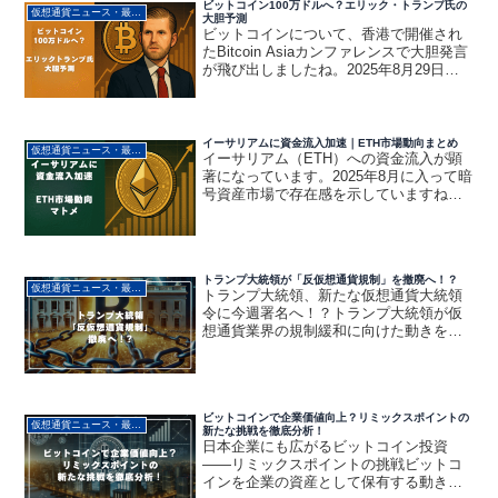
今回はSOLの価格...
ビットコイン100万ドルへ？エリック・トランプ氏の
仮想通貨ニュース・最新動向
大胆予測
ビットコインについて、香港で開催され
たBitcoin Asiaカンファレンスで大胆発言
が飛び出しましたね。2025年8月29日、
トランプ元大統領の次男エリック・トラ
ンプ氏が「ビットコインは数年以内に100
万ドルに達する」との大胆な予測を披
露...
イーサリアムに資金流入加速｜ETH市場動向まとめ
仮想通貨ニュース・最新動向
イーサリアム（ETH）への資金流入が顕
著になっています。2025年8月に入って暗
号資産市場で存在感を示していますね。
イーサリアムはここ数週間で大口投資家
（クジラ）や機関投資家からの注目が急
激に高まっています。今回はなぜ今イー
サリアムに資金が...
トランプ大統領が「反仮想通貨規制」を撤廃へ！？
仮想通貨ニュース・最新動向
トランプ大統領、新たな仮想通貨大統領
令に今週署名へ！？トランプ大統領が仮
想通貨業界の規制緩和に向けた動きを加
速しています。新たな大統領令に今週署
名する見通しのようです。どうやら、バ
イデン政権時代の「反仮想通貨政策」を
撤回するらしいです。端的...
ビットコインで企業価値向上？リミックスポイントの
仮想通貨ニュース・最新動向
新たな挑戦を徹底分析！
日本企業にも広がるビットコイン投資
——リミックスポイントの挑戦ビットコ
インを企業の資産として保有する動きが