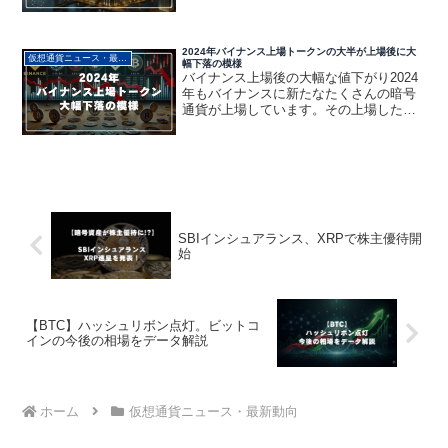
日本企業の間でも加速し始めています。
その先駆者の一社が東証スタンダードに
上場するリミックスポイント。エネルギ
ー事業、レジリエンス事業、...
2024年バイナンス上場トークンの大半が上場後に大
仮想通貨ニュース・最新動向
幅下落の模様
バイナンス上場後の大幅な値下がり2024
年もバイナンスに新たなたくさんの暗号
通貨が上場しています。その上場した多
くの暗号資産が上場後に大幅な値下がり
を見せてる模様。この現象は何なのか？
詳しく見ていきたいと思います。成功例
と値下がる要因1. ...
SBIインシュアランス、XRPで株主優待開
始
【BTC】ハッシュリボン点灯。ビットコ
インの今後の相場をデータ解説
ホーム
仮想通貨ニュース・最新動向