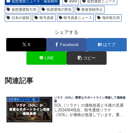
仮想通貨ニュース・最新動向
Bybit
仮想通貨ニュース
仮想通貨取引所
投資環境の変化
新規登録停止
日本の規制
暗号資産
暗号資産ニュース
海外取引所
シェアする
X
Facebook
はてブ
LINE
コピー
関連記事
ソラナ（SOL）重要なサポートライン突破して価格急
仮想通貨ニュース・最新動向
落
SOL（ソラナ）の価格急落と今後の見通
し2024/8/4現在、暗号通貨ソラナ
（SOL）が価格が急落しています。重要
なサポートラインを突破して下落してい
ます。投資家はさらなる下落の可能性を
警戒しなければならないとは思います。