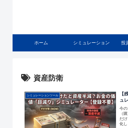
ホーム
シミュレーション
投
資産防衛
【
シミュレーションツール
ュ
今の
（購
だけ
化し