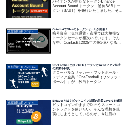
バイナンスが新たなトークンBinance
Account Bound トークン、通称BABトー
クン（BABT）を発行いたしました。その
BABTについて動画で解説、入手方法など
について説明しています。BABトークン
（BABT）を保有しておくと...
CoinListでObolのトークンセールが開催！
仮想通貨注目プロジェクト・アルトコイン解説
暗号資産（仮想通貨）市場では大規模な
トークンセールが相次いでいます。そん
な中、CoinListは2025年の第3弾となるト
ークンセールを発表。Obolの販売を発表
しました。この記事ではObolとは何か？
トークンセールの詳細、注目すべき点を
解...
OneFootballとは？OFCトークンとWeb3ファン経済
仮想通貨注目プロジェクト・アルトコイン解説
の未来を解説
グローバルなサッカー・フットボール・
メディア企業「OneFootball（ワンフット
ボール）」が、独自トークン
「OneFootball Credits（OFC）」のセー
ルを2025年7月24日からCoinListで実施し
ています。3,400...
Bitlayerとは？ビットコイン対応の注目Layer2を解説
仮想通貨注目プロジェクト・アルトコイン解説
ビットコインのままでDeFiやスマートコ
ントラクトを使いたい。そんな理想を現
実にしようとしているのが、今注目のプ
ロジェクト「Bitlayer（ビットレイヤ
ー）」です。CoinListでのトークン販売を
間近に控え、開発スタックの革新性と資